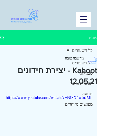
פוסט
כל השעורים
מחשבה טובה
כל השעורים
Kahoot - יצירת חידונים
טכנולוגי
12.05.21
העשרה ופנאי
תנועה
https://www.youtube.com/watch?v=Nl8X4wtnJMI
מפגשים מיוחדים