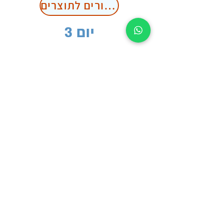
קישורים לתוצרים
יום 3
חידון GIMKIT
טיצ'בל משין
שאלון סיכום