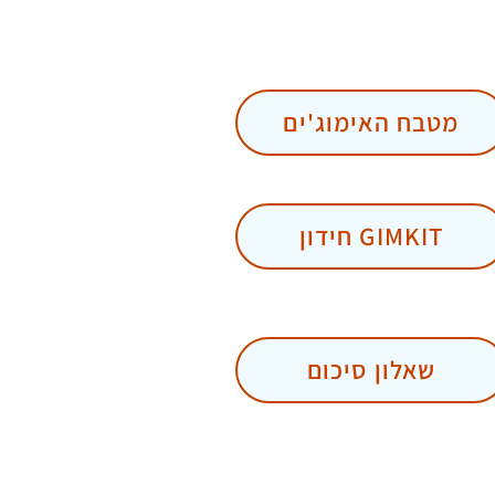
מטבח האימוג'ים
חידון GIMKIT
שאלון סיכום