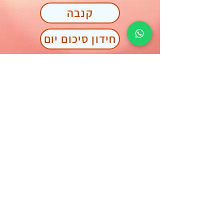
קנבה
חידון סיכום יום
תשבצים ותפזורות
פאזלים
מבוך מילים
שם קוד
כתב סתרים
יום 5