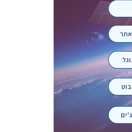
גל
בוט
'ים