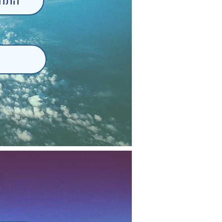
התחב
ת