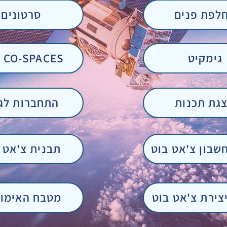
לפת פנים
סרטונים
גימקיט
אתר CO-SPACES
גת תכנות
התחברות לגו
חשבון צ'אט בוט
תבנית צ'אט 
צירת צ'אט בוט
מטבח האימוג