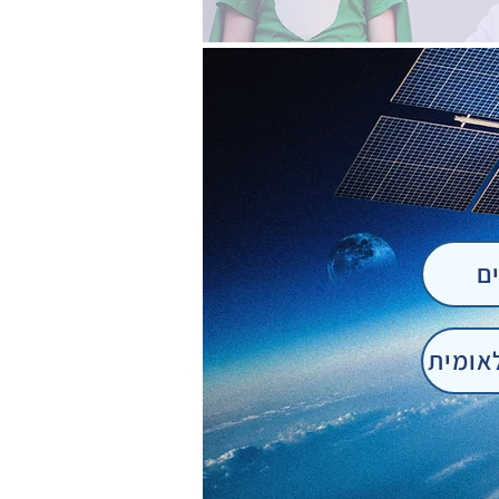
ם
אומית