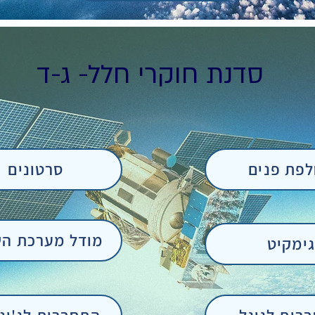
סדנת חוקרי חלל- ג-ד
פת פנים
סרטונים
מודל מערכת ה
גימקיט