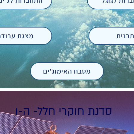
רות לגוגל
התחברות לג'יני
בנית
מצגת עבודה
מטבח האימוג'ים
סדנת חוקרי חלל- ה-ו