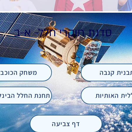
סדנת חוקרי חלל- א-ב
בנית קנבה
משחק הכוכבי
לית האותיות
תחנת החלל הבינל
דף צביעה