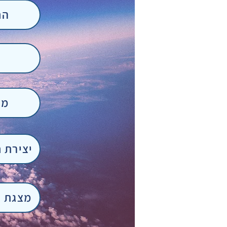
הח
מצ
יצירת 
מצגת י