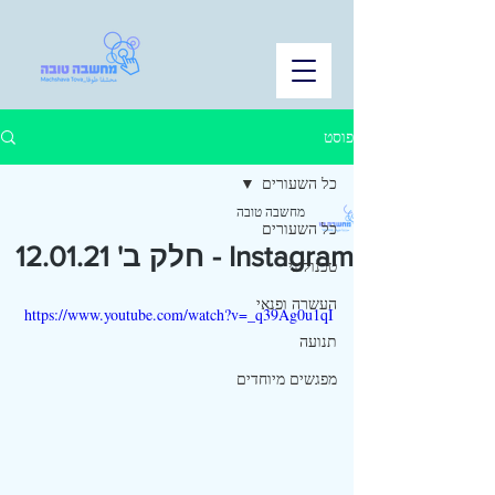
פוסט
כל השעורים
מחשבה טובה
כל השעורים
Instagram - חלק ב' 12.01.21
טכנולוגי
העשרה ופנאי
https://www.youtube.com/watch?v=_q39Ag0u1qI
תנועה
מפגשים מיוחדים