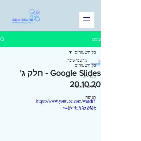
פוסט
כל השעורים
מחשבה טובה
כל השעורים
Google Slides - חלק ג'
טכנולוגי
20.10.20
העשרה ופנאי
תנועה
https://www.youtube.com/watch?
v=fAnJ_NXxZMI
מפגשים מיוחדים