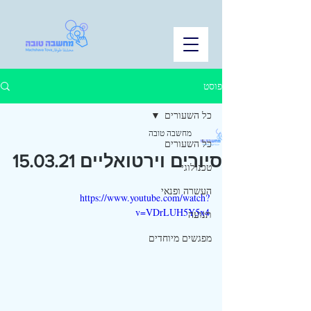
פוסט
כל השעורים
מחשבה טובה
כל השעורים
סיורים וירטואליים 15.03.21
טכנולוגי
העשרה ופנאי
https://www.youtube.com/watch?
v=VDrLUH5Y5x4
תנועה
מפגשים מיוחדים