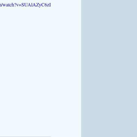
com/watch?v=SUAlAZyC6zI