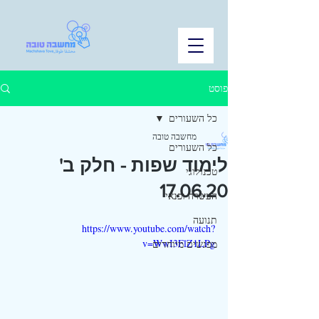
פוסט
כל השעורים
מחשבה טובה
כל השעורים
לימוד שפות - חלק ב'
טכנולוגי
17.06.20
העשרה ופנאי
תנועה
https://www.youtube.com/watch?
v=WwI3FlZ1LPg
מפגשים מיוחדים