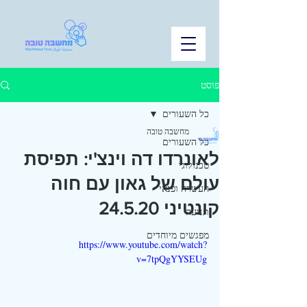
פוסט
כל השעורים
מחשבה טובה
כל השעורים
לאונרדו דה וינצ'י: תפיסת
טכנולוגי
עולם של גאון עם חוה
העשרה ופנאי
קונטיני 24.5.20
תנועה
מפגשים מיוחדים
https://www.youtube.com/watch?
v=7tpQgYYSEUg