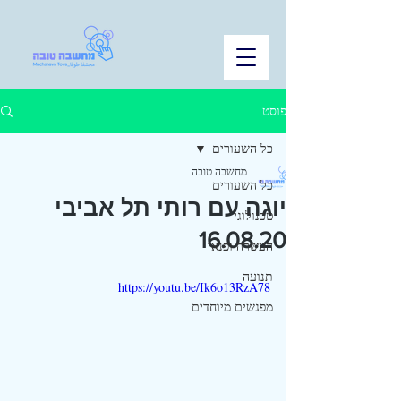
פוסט
כל השעורים
מחשבה טובה
כל השעורים
יוגה עם רותי תל אביבי
טכנולוגי
16.08.20
העשרה ופנאי
תנועה
https://youtu.be/Ik6o13RzA78
מפגשים מיוחדים