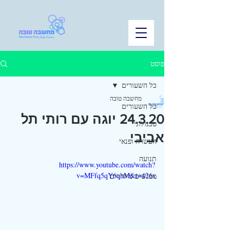
פוסט
כל השעורים
מחשבה טובה
כל השעורים
24.3.20 יוגה עם רותי תל
טכנולוגי
אביבי
העשרה ופנאי
תנועה
https://www.youtube.com/watch?
v=MFfq5qY6qhM&t=426s
מפגשים מיוחדים