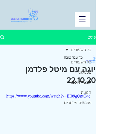
פוסט
כל השעורים
מחשבה טובה
כל השעורים
יוגה עם מיטל פלדמן
טכנולוגי
22.10.20
העשרה ופנאי
תנועה
https://www.youtube.com/watch?v=EI09gQntO4c
מפגשים מיוחדים