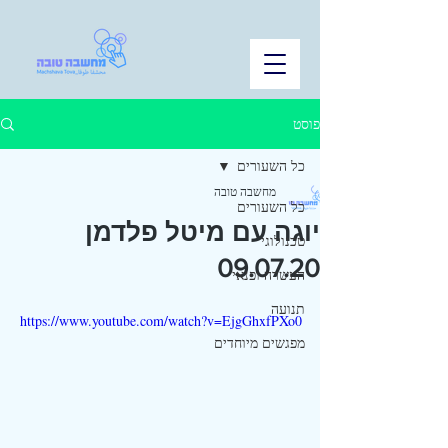
פוסט
כל השעורים
מחשבה טובה
כל השעורים
יוגה עם מיטל פלדמן
טכנולוגי
09.07.20
העשרה ופנאי
תנועה
https://www.youtube.com/watch?v=EjgGhxfPXo0
מפגשים מיוחדים