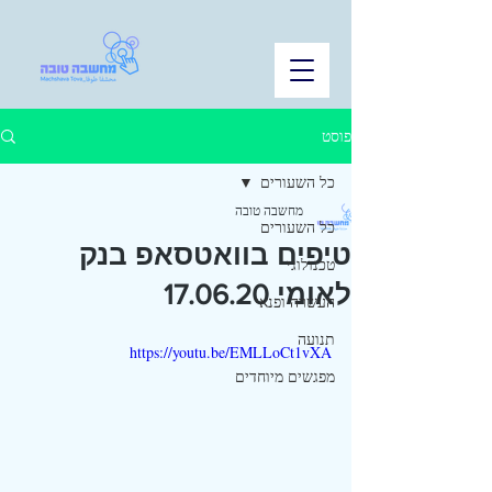
פוסט
כל השעורים
מחשבה טובה
כל השעורים
טיפים בוואטסאפ בנק
טכנולוגי
לאומי 17.06.20
העשרה ופנאי
תנועה
https://youtu.be/EMLLoCt1vXA
מפגשים מיוחדים