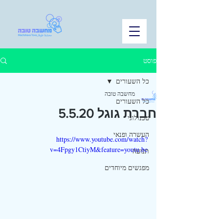
פוסט
כל השעורים
מחשבה טובה
כל השעורים
חברת גוגל 5.5.20
טכנולוגי
העשרה ופנאי
https://www.youtube.com/watch?
v=4Fpgy1CtiyM&feature=youtu.be
תנועה
מפגשים מיוחדים