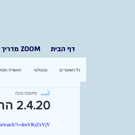
דף הבית
ZOOM מדריך
כל השעורים
טכנולוגי
העשרה ופנאי
מחשבה טובה
2.4.20 התעמלות עם סאני כרמל
com/watch?v=fenVRsZxVjY