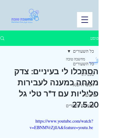
פוסט
כל השעורים
מחשבה טובה
כל השעורים
הסתכלו לי בעיניים: צדק
טכנולוגי
מאחה כמענה לעבירות
העשרה ופנאי
פליליות עם ד"ר טלי גל
תנועה
27.5.20
מפגשים מיוחדים
https://www.youtube.com/watch?
v=EBNMVrZjllA&feature=youtu.be