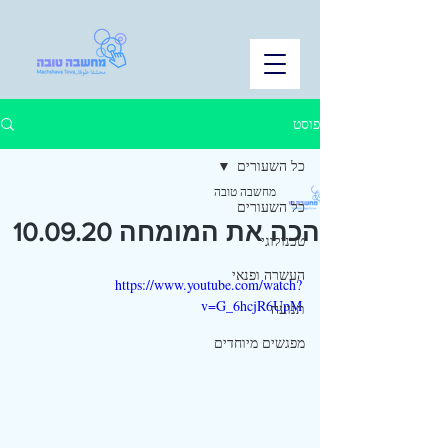
פוסט
כל השעורים
מחשבה טובה
כל השעורים
הכה את המומחה 10.09.20
טכנולוגי
העשרה ופנאי
https://www.youtube.com/watch?
v=G_6hcjR6UpM
תנועה
מפגשים מיוחדים