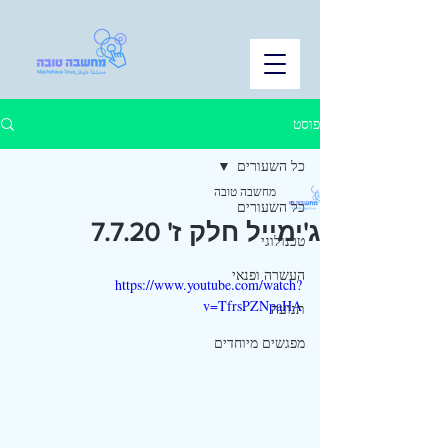
פוסט
כל השעורים
מחשבה טובה
כל השעורים
ג'ימייל חלק ז' 7.7.20
טכנולוגי
העשרה ופנאי
https://www.youtube.com/watch?
v=TfrsPZNpaHA
תנועה
מפגשים מיוחדים