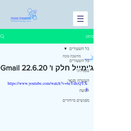
פוסט
כל השעורים
מחשבה טובה
כל השעורים
ג'ימייל חלק ו' 22.6.20 Gmail
טכנולוגי
העשרה ופנאי
https://www.youtube.com/watch?v=6eYdlcQYX-
E
תנועה
מפגשים מיוחדים