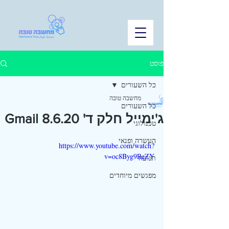
פוסט
כל השעורים
מחשבה טובה
כל השעורים
ג'ימייל חלק ד' 8.6.20 Gmail
טכנולוגי
העשרה ופנאי
https://www.youtube.com/watch?
v=oc8Byg9ReZY
תנועה
מפגשים מיוחדים