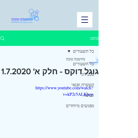
פוסט
כל השעורים
מחשבה טובה
כל השעורים
גוגל דוקס - חלק א' 1.7.2020
טכנולוגי
העשרה ופנאי
https://www.youtube.com/watch?
v=kP2r5ALKheg
תנועה
מפגשים מיוחדים