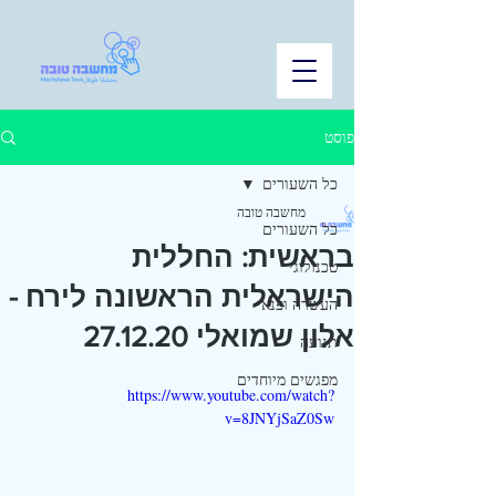
פוסט
כל השעורים
מחשבה טובה
כל השעורים
בראשית: החללית
טכנולוגי
הישראלית הראשונה לירח -
העשרה ופנאי
אלון שמואלי 27.12.20
תנועה
מפגשים מיוחדים
https://www.youtube.com/watch?
v=8JNYjSaZ0Sw