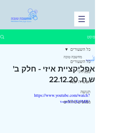
פוסט
כל השעורים
מחשבה טובה
כל השעורים
אפליקציית איזי - חלק ב'
טכנולוגי
ש.ח. 22.12.20
העשרה ופנאי
תנועה
https://www.youtube.com/watch?
v=mXfhlXi9MJU
מפגשים מיוחדים