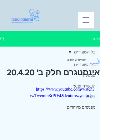
פוסט
כל השעורים
מחשבה טובה
כל השעורים
אינסטגרם חלק ב' 20.4.20
טכנולוגי
העשרה ופנאי
https://www.youtube.com/watch?
v=Twcmm8rPfF4&feature=youtu.be
תנועה
מפגשים מיוחדים