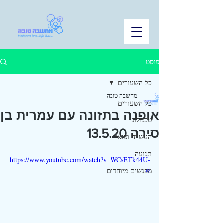
פוסט
כל השעורים
מחשבה טובה
כל השעורים
אופנה בתזונה עם עמרית בן
טכנולוגי
סירה 13.5.20
העשרה ופנאי
תנועה
https://www.youtube.com/watch?v=WCsETk44U-
w
מפגשים מיוחדים